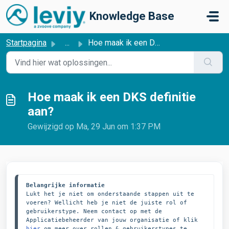
Doorgaan naar hoofdinhoud
Knowledge Base
Startpagina
...
Hoe maak ik een DKS definitie aan?
Hoe maak ik een DKS definitie
aan?
Gewijzigd op Ma, 29 Jun om 1:37 PM
Belangrijke informatie
Lukt het je niet om onderstaande stappen uit te 
voeren? Wellicht heb je niet de juiste rol of 
gebruikerstype. Neem contact op met de 
Applicatiebeheerder van jouw organisatie of klik 
hier
 om meer over rollen & gebruikerstypes te 