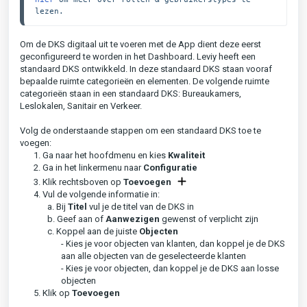
lezen.
Om de DKS digitaal uit te voeren met de App dient deze eerst
geconfigureerd te worden in het Dashboard. Leviy heeft een
standaard DKS ontwikkeld. In deze standaard DKS staan vooraf
bepaalde ruimte categorieën en elementen. De volgende ruimte
categorieën staan in een standaard DKS: Bureaukamers,
Leslokalen, Sanitair en Verkeer.
Volg de onderstaande stappen om een standaard DKS toe te
voegen:
1. Ga naar het hoofdmenu en kies
Kwaliteit
2. Ga in het linkermenu naar
Configuratie
3. Klik rechtsboven op
Toevoegen
4. Vul de volgende informatie in:
a. Bij
Titel
vul je de titel van de DKS in
b. Geef aan of
A
anwezigen
gewenst of verplicht zijn
c. Koppel aan de juiste
Objecten
- Kies je voor objecten van klanten, dan koppel je de DKS
aan alle objecten van de geselecteerde klanten
- Kies je voor objecten, dan koppel je de DKS aan losse
objecten
5. Klik op
Toevoegen