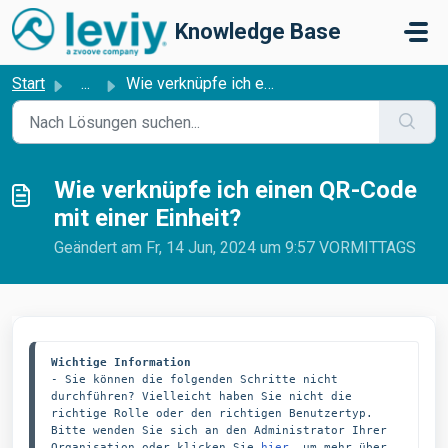
Zum hauptsächlichen Inhalt gehen
Knowledge Base
Start
...
Wie verknüpfe ich einen QR-Code mit einer Einheit?
Wie verknüpfe ich einen QR-Code
mit einer Einheit?
Geändert am Fr, 14 Jun, 2024 um 9:57 VORMITTAGS
Wichtige Information
- Sie können die folgenden Schritte nicht 
durchführen? Vielleicht haben Sie nicht die 
richtige Rolle oder den richtigen Benutzertyp. 
Bitte wenden Sie sich an den Administrator Ihrer 
Organisation oder klicken Sie 
hier
,
um mehr über 