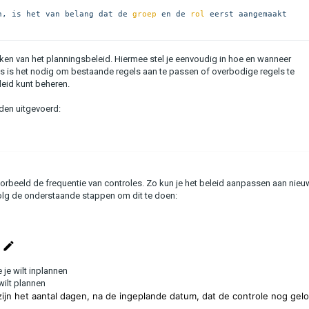
n, is het van belang dat de 
groep
 en de 
rol 
eerst aangemaakt 
aken van het planningsbeleid. Hiermee stel je eenvoudig in hoe en wanneer
s is het nodig om bestaande regels aan te passen of overbodige regels te
eleid kunt beheren.
den uitgevoerd:
oorbeeld de frequentie van controles. Zo kun je het beleid aanpassen aan nie
olg de onderstaande stappen om dit te doen:
 je wilt inplannen
wilt plannen
zijn het aantal dagen, na de ingeplande datum, dat de controle nog gel