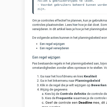
rollen & gebruikerstypes te lezen. 
- Voordat gebruikers beheerd kunnen worde
zijn.
Om je controles effectief te plannen, kun je gebruikm
controles plaatsvinden. Lees
hier
hoe je dat doet. Som
verwijderen. In dit artikel lees je hoe je het planningsb
De volgende acties kunnen in het planningsbeleid wor
Een regel wijzigen
Een regel verwijderen
Een regel wijzigen
Pas bestaande regels in het planningsbeleid aan, bijv
omstandigheden zonder alles opnieuw in te stellen. V
1. Ga naar het hoofdmenu en kies
Kwaliteit
2. Ga in het linkermenu naar
Planningsb
eleid
3. Klik in de regel die je wilt wijzigen op
Bewerken
4. Wijzig de gegevens
a. Kies bij de
C
ontrole definitie
de controle die
b. Kies de
Frequentie
waarmee je de controle 
c. Geef de controle een
Deadline
mee, dit 