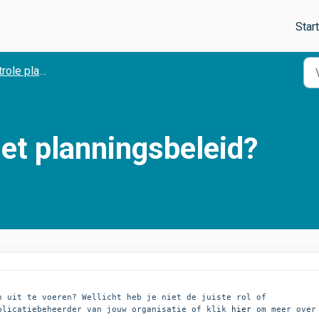
Star
ole planning
et planningsbeleid?
 uit te voeren? Wellicht heb je niet de juiste rol of 
plicatiebeheerder van jouw organisatie of klik 
hier
 om meer over 